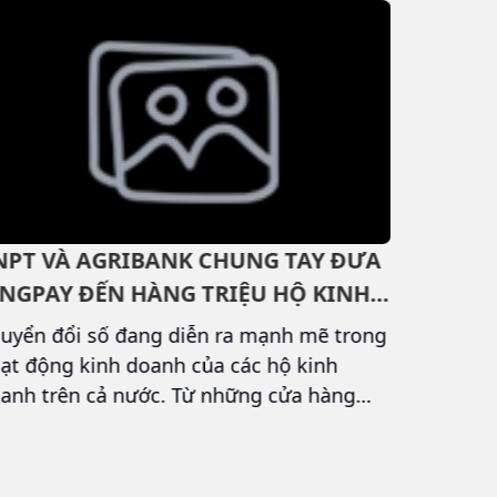
NPT VÀ AGRIBANK CHUNG TAY ĐƯA
XEM TR
INGPAY ĐẾN HÀNG TRIỆU HỘ KINH
2026 T
OANH
TRÌNH 
uyển đổi số đang diễn ra mạnh mẽ trong
ASEAN Hy
ĐỘI TU
ạt động kinh doanh của các hộ kinh
ngày 24/
anh trên cả nước. Từ những cửa hàng
tuyển hà
ữa trung tâm thành phố đến các quầy tạp
Người hâ
a, quán ăn hay sạp hàng tại khu vực
giải đấu
ng thôn, thanh toán không dùng tiền
tuyển Vi