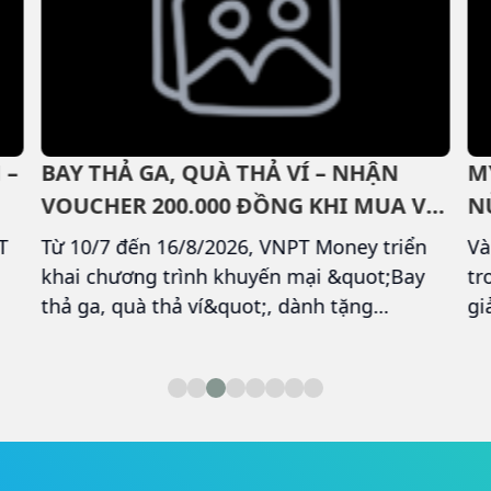
 –
BAY THẢ GA, QUÀ THẢ VÍ – NHẬN
M
VOUCHER 200.000 ĐỒNG KHI MUA VÉ
N
MÁY BAY TRÊN VNPT MONEY
T
Từ 10/7 đến 16/8/2026, VNPT Money triển
Và
khai chương trình khuyến mại &quot;Bay
tr
thả ga, quà thả ví&quot;, dành tặng
gi
voucher trị giá 200.000 đồng cho khách
VI
hàng mua vé máy bay và thanh toán thành
dà
công trên ứng dụng VNPT Money.
th
đồ