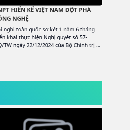
NPT HIẾN KẾ VIỆT NAM ĐỘT PHÁ
VNPT Đ
ÔNG NGHỆ
BẢO MẬ
i nghị toàn quốc sơ kết 1 năm 6 tháng
VNPT nh
iển khai thực hiện Nghị quyết số 57-
Gateway 
/TW ngày 22/12/2024 của Bộ Chính trị về
bước tiến
t phá phát triển khoa học, công nghệ,
giải pháp
i mới sáng tạo và chuyển đổi số quốc gia
giao dịch
ễn ra vào chiều 1/7, đã thu hút sự tham
a kiến nghị, đề xuất giải pháp của nhiều
p đoàn, doanh nghiệp lớn như VNPT,
ngroup, Realtime Robotics...