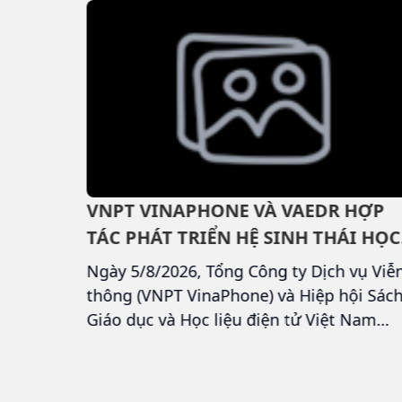
của khách hàng.
G HẢI
VNPT VINAPHONE VÀ VAEDR HỢP
8
TÁC PHÁT TRIỂN HỆ SINH THÁI HỌC
LIỆU SỐ
Live
Ngày 5/8/2026, Tổng Công ty Dịch vụ Viễ
ra AI 0Đ
thông (VNPT VinaPhone) và Hiệp hội Sác
 sóng trên
Giáo dục và Học liệu điện tử Việt Nam
(VAEDR) đã tổ chức Lễ ký kết thỏa thuận
hợp tác (MOU) về phát triển và kinh doan
hệ sinh thái học liệu số trên phạm vi toà