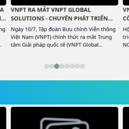
ƯA
VNPT RA MẮT VNPT GLOBAL
V
H
SOLUTIONS - CHUYÊN PHÁT TRIỂN
C
THỊ TRƯỜNG QUỐC TẾ
ng
Ngày 10/7, Tập đoàn Bưu chính Viễn thông
Hộ
Việt Nam (VNPT) chính thức ra mắt Trung
tr
tâm Giải pháp quốc tế (VNPT Global
NQ
tạp
Solutions - VGS) - đơn vị chuyên trách phát
độ
triển thị trường nước ngoài trong lĩnh vực
đổ
công nghệ thông tin và dịch vụ số. Đây là
di
bước đi cụ thể trong lộ trình Go Global của
gi
g
VNPT, nhằm đưa năng lực công nghệ Việt
tậ
tham gia sâu hơn vào chuỗi giá trị số khu
Vi
p
vực và toàn cầu.
ác