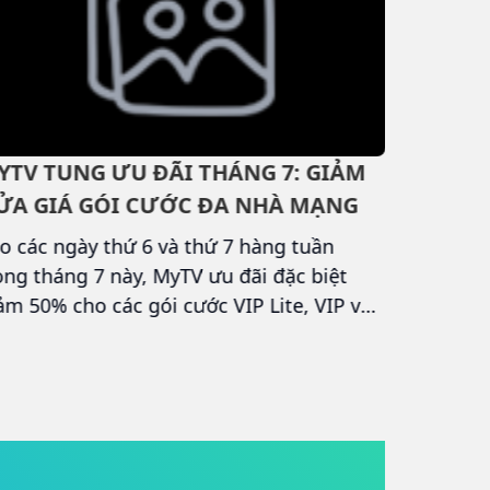
YTV TUNG ƯU ĐÃI THÁNG 7: GIẢM
VINAPH
ỬA GIÁ GÓI CƯỚC ĐA NHÀ MẠNG
CHƯƠNG
TRIỆU Q
o các ngày thứ 6 và thứ 7 hàng tuần
30 năm hì
ong tháng 7 này, MyTV ưu đãi đặc biệt
hành trì
ảm 50% cho các gói cước VIP Lite, VIP và
sự tin tư
P Max giúp người dùng mọi nhà mạng dễ
khách hàn
ng tiếp cận kho nội dung giải trí và thể
nhất, Vi
ao cao cấp với mức giá chỉ từ 19.500
chương t
ng/30 ngày.
Triệu quà
13/08/20
triệu cơ 