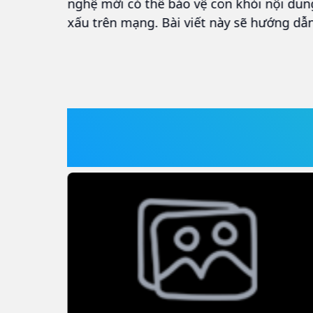
ồng bộ
nghệ mới có thể bảo vệ con khỏi nội dun
ông, VNPT
xấu trên mạng. Bài viết này sẽ hướng dẫ
ới Quý
từng bước đơn giản – và giới thiệu giải
ương thức
pháp thông minh nhất dành cho gia đình
hính thức
Việt hiện nay.
TIN TẬP ĐOÀN