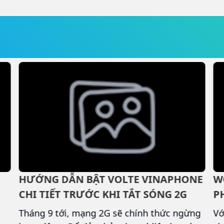
đồng/30 ngày.
mặ
ng
vớ
kh
vi
và
HƯỚNG DẪN BẬT VOLTE VINAPHONE
W
CHI TIẾT TRƯỚC KHI TẮT SÓNG 2G
P
V
Tháng 9 tới, mạng 2G sẽ chính thức ngừng
Vớ