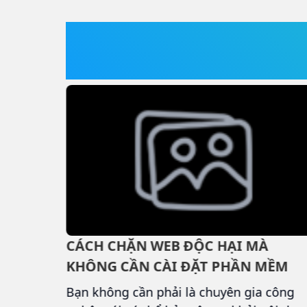
quốc, góp phần thúc đẩy chuyển đổi số
trong lĩnh vực giáo dục.
TIN NỔI BẬT
HƯƠNG
CÁCH CHẶN WEB ĐỘC HẠI MÀ
HOẠI DI
KHÔNG CẦN CÀI ĐẶT PHẦN MỀM
2026
ưu hoá,
Bạn không cần phải là chuyên gia công