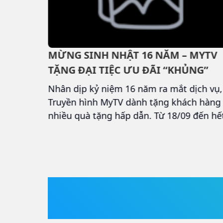
TV –
MỪNG SINH NHẬT 16 NĂM – MYTV
TẶNG ĐẠI TIỆC ƯU ĐÃI “KHỦNG”
ải trí
Nhân dịp kỷ niệm 16 năm ra mắt dịch vụ,
iảm 50%
Truyền hình MyTV dành tặng khách hàng
ứ Sáu và
nhiều quà tặng hấp dẫn. Từ 18/09 đến hế
 khách
15/10/2025, MyTV tổ chức chương trình
khuyến mại đặc biệt “Sinh nhật rộn ràng 
Ưu đãi ngập tràn” dành cho tất cả khách
hàng đang phát sinh cước trong thời gia
diễn ra chương trình. Đây là dịp tri ân lớn
nhất trong năm, mang đến cơ hội nhận 
TIN TỨC
mỗi ngày ngay trên màn hình dịch vụ My