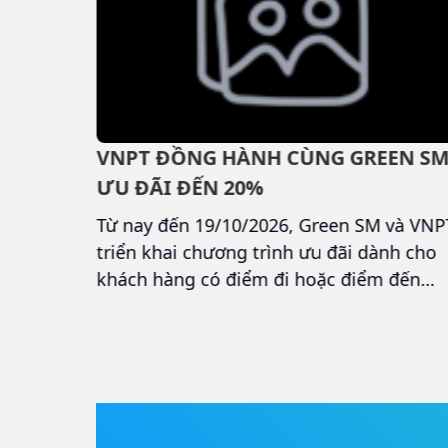
 GẤP
VNPT ĐỒNG HÀNH CÙNG GREEN SM
CƯỚC
ƯU ĐÃI ĐẾN 20%
 8
hàng tuần
Từ nay đến 19/10/2026, Green SM và VNP
giảm giá
triển khai chương trình ưu đãi dành cho
 và VIP
khách hàng có điểm đi hoặc điểm đến
ạng dễ
thuộc danh sách các điểm giao dịch, văn
 và thể
phòng, trụ sở và tòa nhà của VNPT
.500