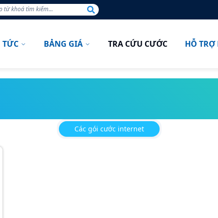
N TỨC
BẢNG GIÁ
TRA CỨU CƯỚC
HỖ TRỢ
INTERNET
Các gói cước internet