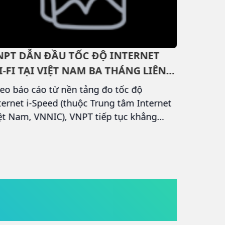
NPT DẪN ĐẦU TỐC ĐỘ INTERNET
KHÁM P
I-FI TẠI VIỆT NAM BA THÁNG LIÊN
TUẦN N
IẾP
eo báo cáo từ nền tảng đo tốc độ
Bạn đang
ternet i-Speed (thuộc Trung tâm Internet
giải trí 
ệt Nam, VNNIC), VNPT tiếp tục khẳng
nhất mỗi
nh vị thế của mình khi duy trì ngôi đầu về
lựa chọn
c độ Internet Wi-Fi tại Việt Nam trong ba
những bộ
áng liên tục, từ tháng 3 đến tháng 5-
hình đỉn
25.
5 nội dun
tuần này