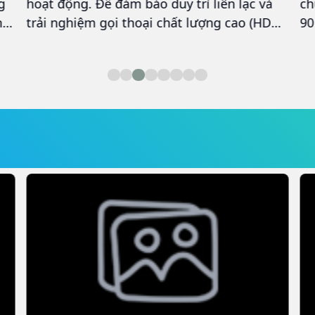
g
hoạt động. Để đảm bảo duy trì liên lạc và
ch
n
trải nghiệm gọi thoại chất lượng cao (HD
90
Voice), người dùng VinaPhone cần kích
gi
hoạt ngay tính năng VoLTE. Dưới đây là
hứ
hướng dẫn chi tiết các bước thực hiện.
cá
độ
mã
nh
nh
ch