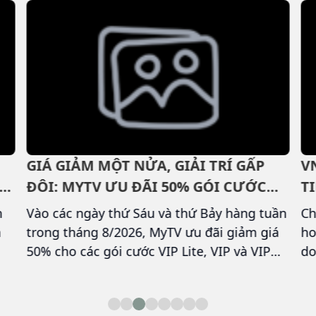
GIÁ GIẢM MỘT NỬA, GIẢI TRÍ GẤP
V
ĐÔI: MYTV ƯU ĐÃI 50% GÓI CƯỚC
T
ĐA NHÀ MẠNG TRONG THÁNG 8
D
n
Vào các ngày thứ Sáu và thứ Bảy hàng tuần
Ch
h
trong tháng 8/2026, MyTV ưu đãi giảm giá
ho
50% cho các gói cước VIP Lite, VIP và VIP
do
Max, giúp khách hàng mọi nhà mạng dễ
gi
h
dàng tiếp cận kho nội dung giải trí và thể
hó
n
thao cao cấp với mức giá chỉ từ 19.500
nô