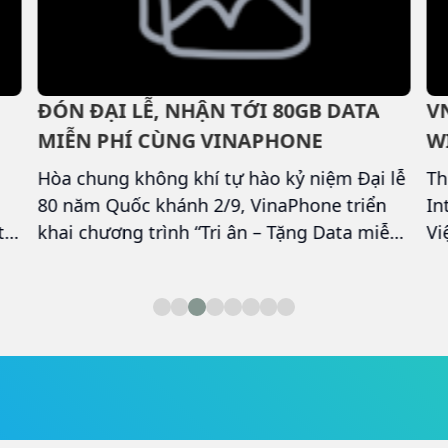
ĐÓN ĐẠI LỄ, NHẬN TỚI 80GB DATA
V
MIỄN PHÍ CÙNG VINAPHONE
W
T
Hòa chung không khí tự hào kỷ niệm Đại lễ
Th
80 năm Quốc khánh 2/9, VinaPhone triển
In
t
khai chương trình “Tri ân – Tặng Data miễn
Vi
phí” dành cho toàn bộ khách hàng trên cả
đị
–
nước.
tố
th
n
20
quà
TV