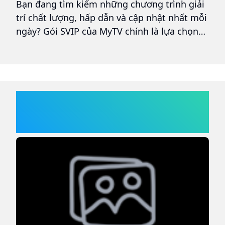
Bạn đang tìm kiếm những chương trình giải
M
trí chất lượng, hấp dẫn và cập nhật nhất mỗi
-
ngày? Gói SVIP của MyTV chính là lựa chọn
đ
hoàn hảo, mang đến cho bạn những bộ
p
phim đình đám và show truyền hình đỉnh
c
cao ngay tại nhà. Cùng điểm qua 5 nội dung
h
nổi bật đang “gây sốt” trong tuần này trên
c
MyTV.
à
VINAPHONE
V