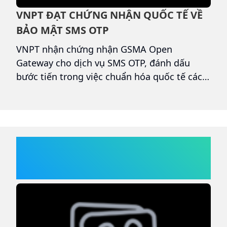
VNPT ĐẠT CHỨNG NHẬN QUỐC TẾ VỀ
S
BẢO MẬT SMS OTP
T
VNPT nhận chứng nhận GSMA Open
B
TW
Gateway cho dịch vụ SMS OTP, đánh dấu
g
á
bước tiến trong việc chuẩn hóa quốc tế các
t
giải pháp xác thực danh tính và bảo mật
đ
giao dịch số.
v
l
,
TIN KHUYẾN MÃI