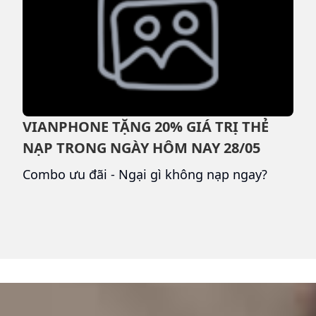
VIANPHONE TẶNG 20% GIÁ TRỊ THẺ
N
NẠP TRONG NGÀY HÔM NAY 28/05
N
ẽ
Combo ưu đãi - Ngại gì không nạp ngay?
T
y