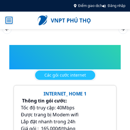
Điểm giao dịch
Đăng nhập
Previous slide
Nex
INTERNET
Các gói cước internet
INTERNET_ HOME 1
Thông tin gói cước:
Tốc độ truy cập: 40Mbps
Được trang bị Modem wifi
Lắp đặt nhanh trong 24h
Giá gói : 165.000đ/tháng