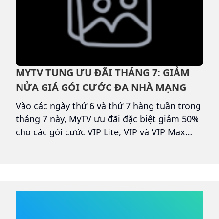
MYTV TUNG ƯU ĐÃI THÁNG 7: GIẢM
V
NỬA GIÁ GÓI CƯỚC ĐA NHÀ MẠNG
C
T
Vào các ngày thứ 6 và thứ 7 hàng tuần trong
3
hả
tháng 7 này, MyTV ưu đãi đặc biệt giảm 50%
t
cho các gói cước VIP Lite, VIP và VIP Max
t
giúp người dùng mọi nhà mạng dễ dàng tiếp
h
g
cận kho nội dung giải trí và thể thao cao cấp
V
với mức giá chỉ từ 19.500 đồng/30 ngày.
t
â
c
t
FIBER VNN