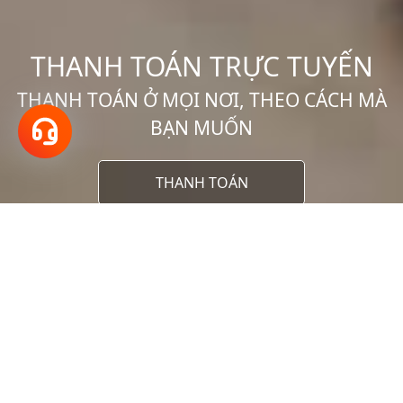
THANH TOÁN TRỰC TUYẾN
THANH TOÁN Ở MỌI NƠI, THEO CÁCH MÀ
Hotline
BẠN MUỐN
18001166
THANH TOÁN
VNPT PHÚ THỌ
Số 1468 - Đường Hùng Vương - Phường Thanh
Miếu - Tỉnh Phú Thọ
Hotline:
02103.900.900