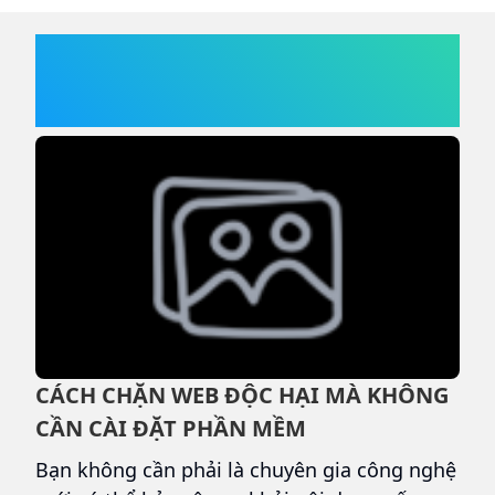
áp dụng từ ngày 01/08/2026.
TIN NỔI BẬT
CÁCH CHẶN WEB ĐỘC HẠI MÀ KHÔNG
H
CẦN CÀI ĐẶT PHẦN MỀM
C
Bạn không cần phải là chuyên gia công nghệ
T