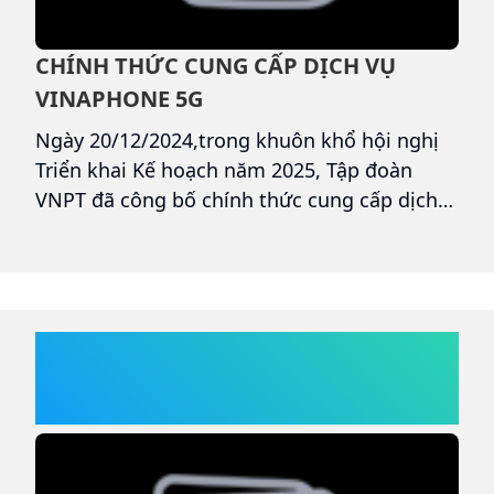
CHÍNH THỨC CUNG CẤP DỊCH VỤ
T
VINAPHONE 5G
Đ
K
!
Ngày 20/12/2024,trong khuôn khổ hội nghị
N
hể
Triển khai Kế hoạch năm 2025, Tập đoàn
3
g,
VNPT đã công bố chính thức cung cấp dịch
t
vụ VinaPhone 5G siêu tốc độ, siêu trải
g
nghiệm. Hoạt động trên băng tần ưu việt
v
3.700 – 3.800 MHz với lợi thế băng thông lớn,
c
độ trễ cực thấp, VinaPhone 5G mang đến tốc
b
độ internet nhanh nhất Việt nam, tốc độ
á
thương mại thực tế có thể lên đến 1,5 Gbps,
VINAPHONE TRẢ TRƯỚC
gấp 10-20 lần 4G.