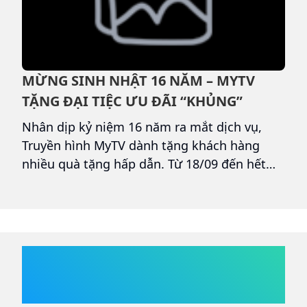
MỪNG SINH NHẬT 16 NĂM – MYTV
Đ
TẶNG ĐẠI TIỆC ƯU ĐÃI “KHỦNG”
M
Nhân dịp kỷ niệm 16 năm ra mắt dịch vụ,
H
Truyền hình MyTV dành tặng khách hàng
8
nhiều quà tặng hấp dẫn. Từ 18/09 đến hết
k
15/10/2025, MyTV tổ chức chương trình
p
khuyến mại đặc biệt “Sinh nhật rộn ràng –
n
Ưu đãi ngập tràn” dành cho tất cả khách
hàng đang phát sinh cước trong thời gian
diễn ra chương trình. Đây là dịp tri ân lớn
nhất trong năm, mang đến cơ hội nhận quà
TIN TỨC
mỗi ngày ngay trên màn hình dịch vụ MyTV