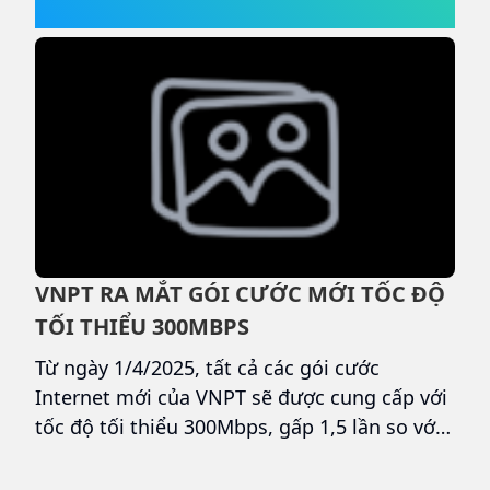
G
VNPT RA MẮT GÓI CƯỚC MỚI TỐC ĐỘ
T
I
TỐI THIỂU 300MBPS
N
T
ải
Từ ngày 1/4/2025, tất cả các gói cước
T
an
Internet mới của VNPT sẽ được cung cấp với
l
4
tốc độ tối thiểu 300Mbps, gấp 1,5 lần so với
Internet
tốc độ tối thiểu trước đó, thiết lập mặt bằng
m
tốc độ mới cao nhất trong các nhà cung cấp
N