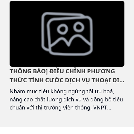
của khách hàng.
–
THÔNG BÁO] ĐIỀU CHỈNH PHƯƠNG
B
THỨC TÍNH CƯỚC DỊCH VỤ THOẠI DI
V
ĐỘNG VINAPHONE TỪ 01/08/2026
M
Nhằm mục tiêu không ngừng tối ưu hoá,
T
nâng cao chất lượng dịch vụ và đồng bộ tiêu
k
ộc
chuẩn với thị trường viễn thông, VNPT
g
VinaPhone trân trọng thông báo tới Quý
g
khách hàng về việc điều chỉnh phương thức
m
tính cước dịch vụ thoại di động, chính thức
d