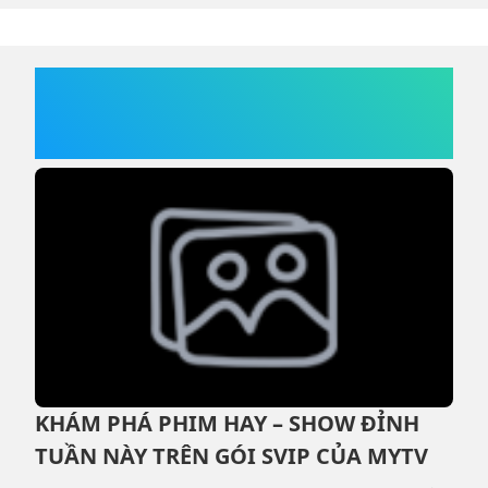
hiện tại.
t
c
MYTV
KHÁM PHÁ PHIM HAY – SHOW ĐỈNH
M
TUẦN NÀY TRÊN GÓI SVIP CỦA MYTV
C